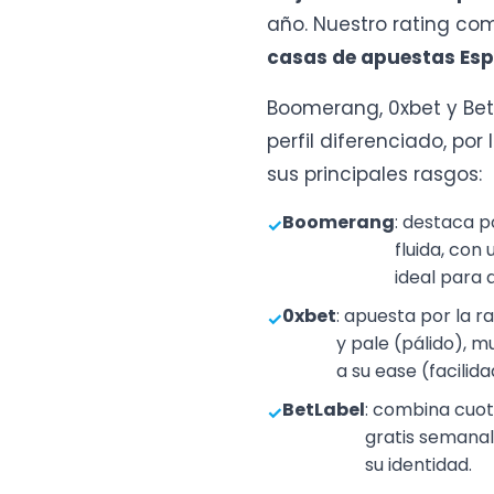
año. Nuestro rating com
casas de apuestas Es
Boomerang, 0xbet y Bet
perfil diferenciado, p
sus principales rasgos:
Boomerang
: destaca 
fluida, con
ideal para 
0xbet
: apuesta por la r
y pale (pálido), m
a su ease (facilida
BetLabel
: combina cuot
gratis semanal
su identidad.