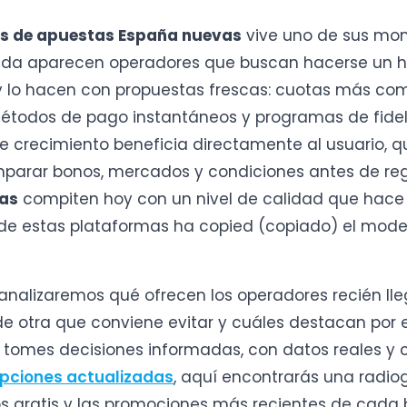
s de apuestas España nuevas
vive uno de sus mo
da aparecen operadores que buscan hacerse un hu
 lo hacen con propuestas frescas: cuotas más comp
métodos de pago instantáneos y programas de fide
ste crecimiento beneficia directamente al usuario,
parar bonos, mercados y condiciones antes de regi
as
compiten hoy con un nivel de calidad que hace
de estas plataformas ha copied (copiado) el model
 analizaremos qué ofrecen los operadores recién ll
de otra que conviene evitar y cuáles destacan por 
e tomes decisiones informadas, con datos reales y
opciones actualizadas
, aquí encontrarás una radio
iros gratis y las promociones más recientes de cada