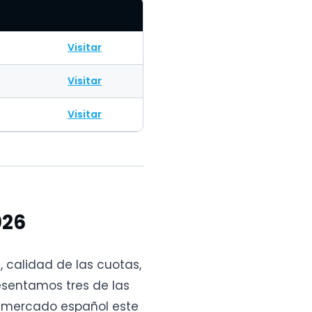
Visitar
Visitar
Visitar
026
 calidad de las cuotas,
esentamos tres de las
 mercado español este