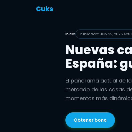
Cuks
Inicio
Publicado: July 29, 2026
·
Actu
Nuevas ca
España: g
El panorama actual de l
mercado de las casas de
momentos más dinámico
Obtener bono