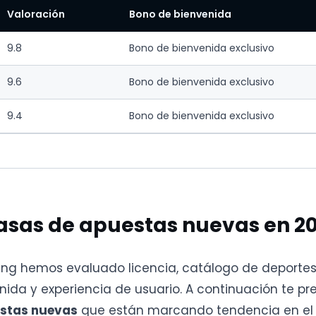
Valoración
Bono de bienvenida
9.8
Bono de bienvenida exclusivo
9.6
Bono de bienvenida exclusivo
9.4
Bono de bienvenida exclusivo
asas de apuestas nuevas en 2
ing hemos evaluado licencia, catálogo de deportes,
ida y experiencia de usuario. A continuación te pr
estas nuevas
que están marcando tendencia en el