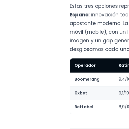
Estas tres opciones rep
España
: innovación te
apostante moderno. La
móvil (mobile), con un 
imagen y un gap genero
desglosamos cada una 
Operador
Rati
Boomerang
9,4/1
0xbet
9,1/10
BetLabel
8,9/1