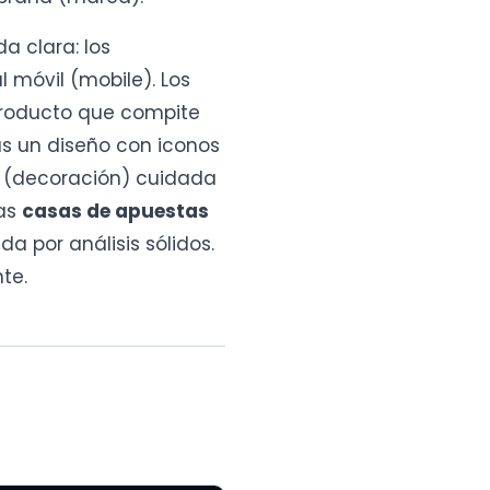
 clara: los
 móvil (mobile). Los
producto que compite
ás un diseño con iconos
n (decoración) cuidada
las
casas de apuestas
a por análisis sólidos.
te.