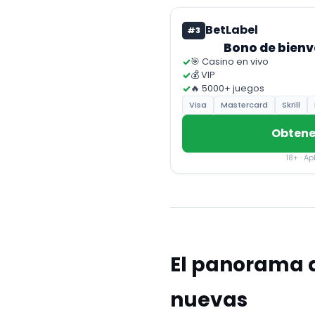
BetLabel
#3
Bono de bienv
✓
🎯 Casino en vivo
✓
💰 VIP
✓
🔥 5000+ juegos
Visa
Mastercard
Skrill
Obtene
18+ · A
El panorama a
nuevas