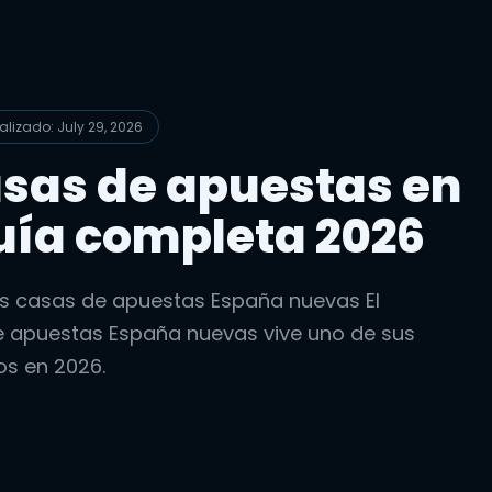
alizado: July 29, 2026
sas de apuestas en
uía completa 2026
as casas de apuestas España nuevas El
 apuestas España nuevas vive uno de sus
s en 2026.