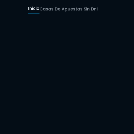
Inicio
Casas De Apuestas Sin Dni